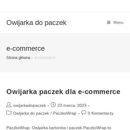
Skip
to
content
Owijarka do paczek
Menu
e-commerce
Strona główna
»
e-commerce
Owijarka paczek dla e-commerce
Post
Post
owijarkadopaczek
23 marca, 2023
author:
published:
Post
Post
Owijarka do paczek
/
PaczkoWrap
0 Komentarzy
category:
comments:
PaczkoWrap. Owijarka kartonów i paczek PaczkoWrap to